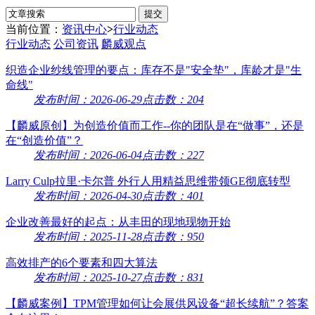
当前位置：
资讯中心
>
行业动态
行业动态
公司资讯
麟威观点
织造企业纱线管理的要点：库存不是"安全垫"，库龄才是"生
命线"
发布时间：2026-06-29
点击数：204
【麟威原创】为创造价值而工作--你的团队是在“做事”，还是
在“创造价值”？
发布时间：2026-06-04
点击数：227
Larry Culp拉里·卡尔普 外行人用精益思维带领GE彻底转型
发布时间：2026-04-30
点击数：401
企业改善最好的起点：从丰田的现地现物开始
发布时间：2025-11-28
点击数：950
高效排产的6个要素和四大算法
发布时间：2025-10-27
点击数：831
【麟威案例】TPM管理如何让会展供风设备“超长续航”？答案